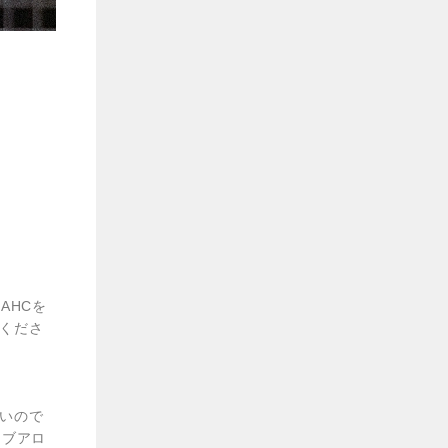
AHCを
くださ
いので
イブアロ