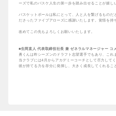
ーズで私のバスケ人生の第一歩を踏み出せることが嬉し
バスケットボールは私にとって、人と人を繋げるものだ
ださったファイブアローズに感謝いたします。覚悟を持
改めてこの先もよろしくお願いいたします。
■生岡直人 代表取締役社長 兼 ゼネラルマネージャー コ
勇くんは昨シーズンのドラフト志望選手でもあり、これ
当クラブには4月からアカデミーコーチとして尽力して
彼が持てる力を存分に発揮し、大きく成長してくれるこ