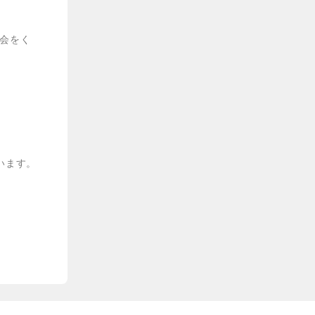
会をく
います。