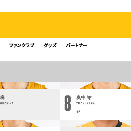
ファンクラブ
グッズ
パートナー
8
光稀
奥中 祐
ORICHIKA
YU OKUNAKA
SF