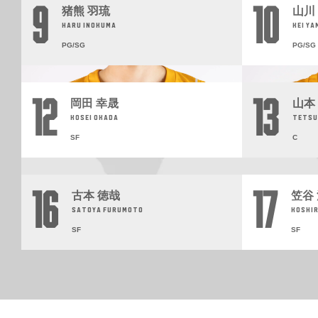
9
10
猪熊 羽琉
山川
HARU INOKUMA
KEI Y
PG/SG
PG/SG
12
13
岡田 幸晟
山本
KOSEI OKADA
TETSU
SF
C
16
17
古本 徳哉
笠谷
SATOYA FURUMOTO
KOSHI
SF
SF