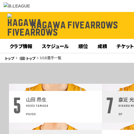
KAGAWA FIVEARROWS
クラブ情報
スケジュール
順位
成績
チケット
トップ
（旧）トップ
keyboard_arrow_right
keyboard_arrow_right
U18選手一覧
5
7
山田 昂生
森近 
KOSEI YAMADA
HIKARU M
PG/SG
SF