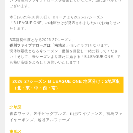
いつも香川ファイブアローズを応援していただき、誠にありがとう
ございます。
本日(2025年10月30日)、Bリーグより2026-27シーズン
「B.LEAGUE ONE」の地区分けが発表されましたのでお知らせい
たします。
B革新初年度となる2026-27シーズン、
香川ファイブアローズは「南地区」
(全5クラブ)となります。
現体制最後となる今シーズン、優勝を目指し一緒に戦ってくださ
い！そして、来シーズンより新たに始まる「B.LEAGUE ONE」で
も熱い応援をよろしくお願いいたします！
2026-27シーズン B.LEAGUE ONE 地区分け：5地区制
（北・東・中・西・南）
北地区
青森ワッツ、岩手ビッグブルズ、山形ワイヴァンズ、福島ファ
イヤーボンズ、越谷アルファーズ
東地区