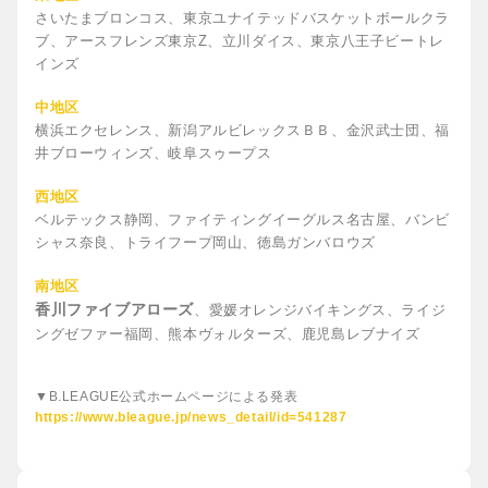
さいたまブロンコス、東京ユナイテッドバスケットボールクラ
ブ、アースフレンズ東京Z、立川ダイス、東京八王子ビートレ
インズ
中地区
横浜エクセレンス、新潟アルビレックスＢＢ、金沢武士団、福
井ブローウィンズ、岐阜スゥープス
西地区
ベルテックス静岡、ファイティングイーグルス名古屋、バンビ
シャス奈良、トライフープ岡山、徳島ガンバロウズ
南地区
香川ファイブアローズ
、愛媛オレンジバイキングス、ライジ
ングゼファー福岡、熊本ヴォルターズ、鹿児島レブナイズ
▼B.LEAGUE公式ホームページによる発表
https://www.bleague.jp/news_detail/id=541287