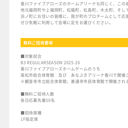
香川ファイブアローズのホームアリーナも同じく、この
地元福岡町や上福岡町、松福町、松島町、木太町、そし
浜ノ町にお住いの皆様に、我が町のプロチームとして応
ぜひ気軽に利用して会場に足をお運びください。
無料ご招待要項
■対象試合
B3 REGULARSEASON 2025-26
香川ファイブアローズホームゲームのうち
高松市総合体育館 及び あなぶきアリーナ香川で開催さ
※観音寺市立総合体育館、善通寺市民体育館で開催され
■無料ご招待人数
各日応募先着50名
■招待席種
1F指定席