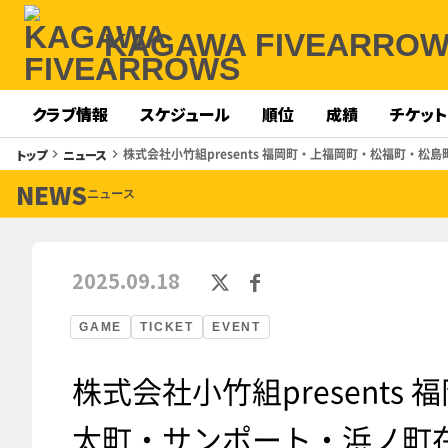
KAGAWA FIVEARRO
クラブ情報
スケジュール
順位
成績
チケット
株式会社小竹組presents 福岡町・上福岡町・松福町・
トップ
ニュース
keyboard_arrow_right
keyboard_arrow_right
NEWS
ニュース
2025.09.18
GAME
TICKET
EVENT
株式会社小竹組present
太町・サンポート・浜ノ町在