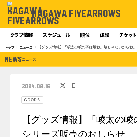
KAGAWA FIVEARROWS
クラブ情報
スケジュール
順位
成績
チケット
トップ
ニュース
keyboard_arrow_right
keyboard_arrow_right
【グッズ情報】「崚太の崚の字は崚ね。峻じゃないからね。
NEWS
ニュース
2024.08.16
GOODS
【グッズ情報】「崚太の崚
シリーズ販売のおしらせ