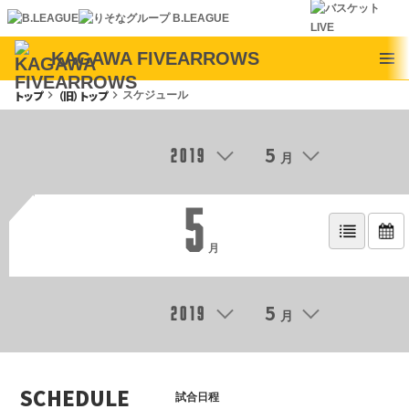
KAGAWA FIVEARROWS
トップ
（旧）トップ
keyboard_arrow_right
keyboard_arrow_right
スケジュール
5
2019
月
5
月
5
2019
月
SCHEDULE
試合日程