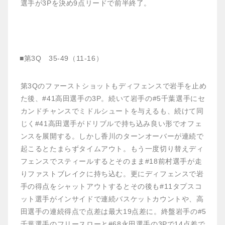
選手が3Pを決め9点リードで前半終了。
■第3Q 35-49（11-16）
第3Qのファーストショットもディフェンスで岩手を止め
た後、#41高田選手の3P。続いて岩手の#5千葉選手にセ
カンドチャンスでミドルシュートを与えるも、続けて同
じく#41高田選手がドリブルで持ち込み良い形でオフェ
ンスを展開する。しかし香川のターンオーバーが連続で
起こるとたまらずタイムアウト。もう一度切り替えディ
フェンスでスティールするとそのまま#18前村選手が走
りファストブレイクに持ち込む。更にディフェンスで岩
手の得点をシャットアウトするとその後も#11タプスコ
ット選手がインサイドで連続バスケットカウントや、高
田選手の連続得点で点差は最大19点差に。終盤岩手の#5
千葉選手のフリースローと#68永田選手の3Pで14点差で