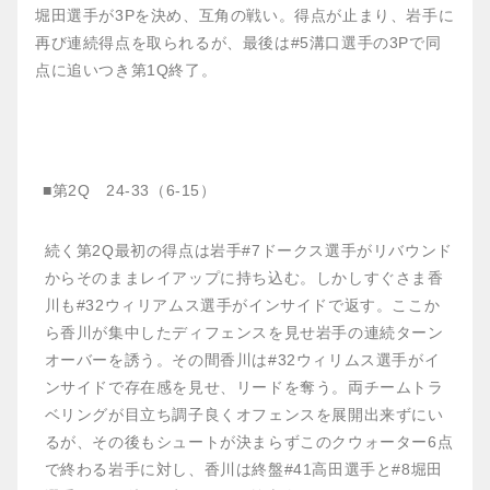
堀田選手が3Pを決め、互角の戦い。得点が止まり、岩手に
再び連続得点を取られるが、最後は#5溝口選手の3Pで同
点に追いつき第1Q終了。
■第2Q 24-33（6-15）
続く第2Q最初の得点は岩手#7ドークス選手がリバウンド
からそのままレイアップに持ち込む。しかしすぐさま香
川も#32ウィリアムス選手がインサイドで返す。ここか
ら香川が集中したディフェンスを見せ岩手の連続ターン
オーバーを誘う。その間香川は#32ウィリムス選手がイ
ンサイドで存在感を見せ、リードを奪う。両チームトラ
ベリングが目立ち調子良くオフェンスを展開出来ずにい
るが、その後もシュートが決まらずこのクウォーター6点
で終わる岩手に対し、香川は終盤#41高田選手と#8堀田