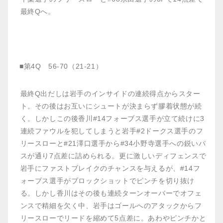
最終Qへ。
■第4Q 56-70（21-21）
最終Q出だしは岩手のインサイドの連続得点からスター
ト。その後はお互いにシュートが決まらず膠着状態が続
く。しかしこの後香川#14フォーブス選手が立て続けに3
連続ファウルを犯してしまうと岩手#2ドークス選手のフ
リースローと#21澤口選手から#34小野寺選手への鋭いパ
スが通り7点差に詰められる。更に激しいディフェンスで
岩手にファストブレイクのチャンスを与えるが、#14フ
ォーブス選手がブロックショットでピンチを切り抜け
る。しかし香川はその後も連続ターンオーバーでオフェ
ンスで精細を欠く中、岩手はゴールへのアタックからフ
リースローでリードを縮めて5点差に。あわやピンチかと