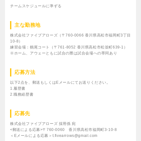
チームスケジュールに準ずる
主な勤務地
株式会社ファイブアローズ（〒760-0066 香川県高松市福岡町3丁目
10-8）
練習会場：鶴尾コート（〒761-8052 香川県高松市松並町639-1）
※ホーム、アウェーともに試合の際は試合会場への帯同あり
応募方法
以下2点を、郵送もしくはEメールにてお送りください。
1.履歴書
2.職務経歴書
応募先
株式会社ファイブアローズ 採用係 宛
<郵送による応募>〒760-0060 香川県高松市福岡町3-10-8
＜Eメールによる応募＞t.fivearrows@gmail.com