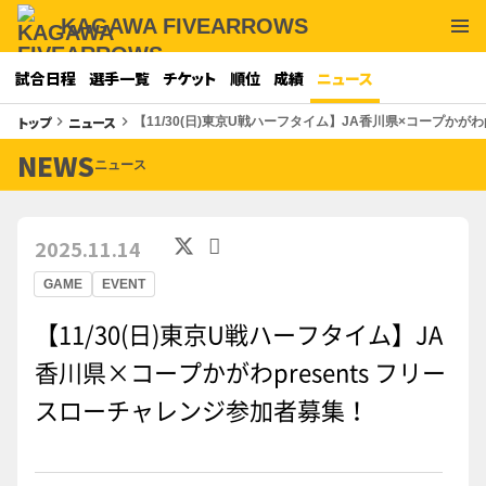
KAGAWA FIVEARROWS
試合日程
選手一覧
チケット
順位
成績
ニュース
トップ
ニュース
keyboard_arrow_right
keyboard_arrow_right
【11/30(日)東京U戦ハーフタイム】JA香川県×コープかがわ
NEWS
ニュース
2025.11.14
GAME
EVENT
【11/30(日)東京U戦ハーフタイム】JA
香川県×コープかがわpresents フリー
スローチャレンジ参加者募集！