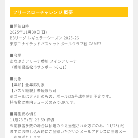
フリースローチャレンジ 概要
■開催日時
2025年11月30日(日)
B3リーグ レギュラーシーズン 2025-26
東京ユナイテッドバスケットボールクラブ戦 GAME2
■会場
あなぶきアリーナ香川 メインアリーナ
（香川県高松市サンポート6-11）
■対象
【年齢】全年齢対象
【バスケ経験】未経験も可
※ゴールは大人用のもの、ボールは5号球を使用予定です。
持ち物は室内シューズのみでOKです。
■募集締め切り
11月23日(日) 23:59 締切
※応募者多数の場合は抽選のうえ当選された方にのみ、11/25(火)
までにお申し込み時にご登録いただいたメールアドレスに当選メー
ルをお送りします。