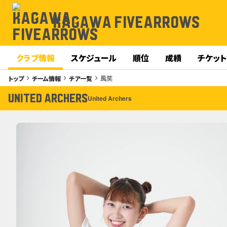
KAGAWA FIVEARROWS
クラブ情報
スケジュール
順位
成績
チケット
風笑
トップ
チーム情報
チア一覧
keyboard_arrow_right
keyboard_arrow_right
keyboard_arrow_right
UNITED ARCHERS
United Archers