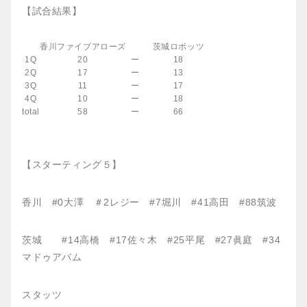
【試合結果】
香川ファイブアローズ
茨城ロボッツ
1Q
20
ー
18
2Q
17
ー
13
3Q
11
ー
17
4Q
10
ー
18
total
58
ー
66
【スターティング５】
香川 #0大澤 ＃2レジー #7堀川 #41高田 #88筑波
茨城 #14高橋 #17佐々木 #25平尾 #27眞庭 #34
マドゥアバム
スタッツ