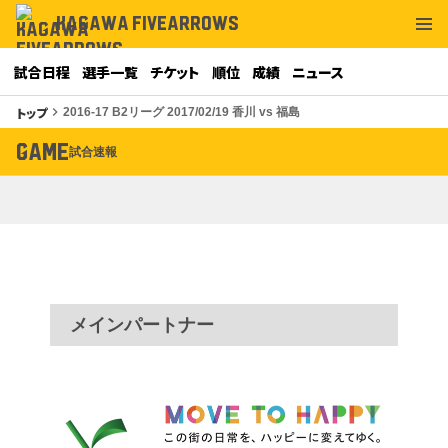
KAGAWA FIVEARROWS
試合日程
選手一覧
チケット
順位
成績
ニュース
トップ
keyboard_arrow_right
2016-17 B2リーグ 2017/02/19 香川 vs 福島
GAME
試合速報
メインパートナー